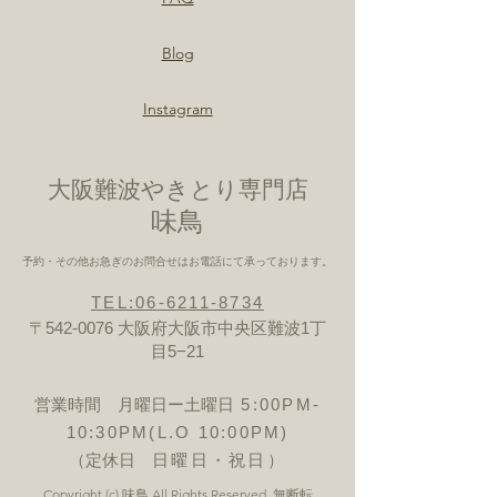
Blog
Instagram
大阪難波やきとり専門店
​味鳥
予約・その他お急ぎのお問合せはお電話にて承っております。
TEL:06-6211-8734
〒542-0076 大阪府大阪市中央区難波1丁
目5−21
営業時間 月曜日ー土曜日
5:00PM-
10:30PM(L.O 10:00PM)
（定休日
日曜日・祝日）
Copyright (c) 味鳥 All Rights Reserved. 無断転