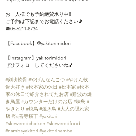
お一人様でも予約絶賛承り中‼
ご予約は下記までお電話ください🎵
☎06-6211-8734
【Facebook】@yakitorimidori
【Instagram】yakitorimidori
ぜひフォローしてくださいね🎵
#剣状軟骨
#やげんなんこつ
#やげん軟
骨大好き
#松本家の休日
#松本家
#松本
家の休日で紹介されてたお店
#難波の焼
き鳥屋
#カウンターだけのお店
#味鳥
#
やきとり
#焼鳥
#焼き鳥
#大人の隠れ家
店
#法善寺横丁
#yakitori
#skeweredchicken
#skeweredfood
#nambayakitori
#yakitorinamba