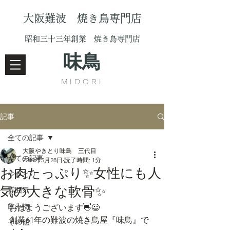
大阪難波 焼き鳥専門店
昭和三十三年創業 焼き鳥専門店
味鳥
MIDORI
記事
全ての記事
大阪やきとり味鳥 三代目
全ての記事
2019年5月28日
読了時間: 1分
お肉たっぷり✨女性にも人
やきとり
気の大きな軟骨✨
雰囲気
飲み物
おはようございます👋😃
創業61年の難波の焼き鳥屋『味鳥』で
その他