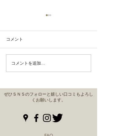
コメント
通常営業しております。
コメントを追加…
緊急事態宣言中
営業
ぜひＳＮＳのフォローと嬉しい口コミもよろし
くお願いします。
FAQ