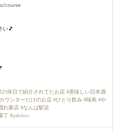
nfo/course
い🎵

家の休日で紹介されてたお店
#美味しい日本酒
#カウンターだけのお店
#ひとり飲み
#味鳥
#や
隠れ家店
#なんば駅近
横丁
#yakitori