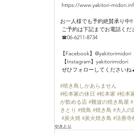
 https://www.yakitori-midori.i
お一人様でも予約絶賛承り中‼
 ご予約は下記までお電話くださ
 ☎06-6211-8734 
【Facebook】@yakitorimidori 
 【Instagram】yakitorimidori
 ぜひフォローしてくださいね
#焼き鳥しかあらません
#松本家の休日
#松本家
#松本
が飲める店
#難波の焼き鳥屋
きとり
#焼鳥
#焼き鳥
#大人の
#炭火焼
#炭火焼き鳥
#法善寺
やきとり