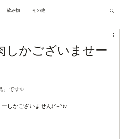
飲み物
その他
肉しかございませー
鳥』です✨
しかございません(^-^)v