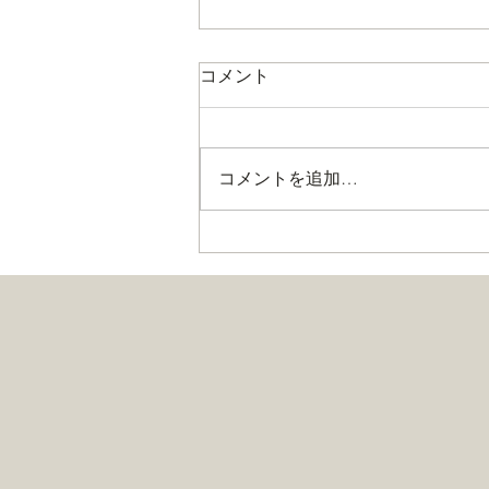
コメント
コメントを追加…
名物つくね『味鳥焼』が好評