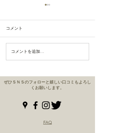
コメント
通常営業しております。
コメントを追加…
緊急事態宣言中
営業
ぜひＳＮＳのフォローと嬉しい口コミもよろし
くお願いします。
FAQ