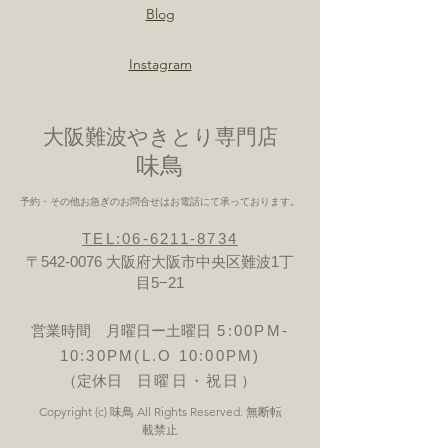
Blog
Instagram
大阪難波やきとり専門店
​味鳥
予約・その他お急ぎのお問合せはお電話にて承っております。
TEL:06-6211-8734
〒542-0076 大阪府大阪市中央区難波1丁
目5−21
営業時間 月曜日ー土曜日
5:00PM-
10:30PM(L.O 10:00PM)
（定休日
日曜日・祝日）
Copyright (c) 味鳥 All Rights Reserved. 無断転
載禁止