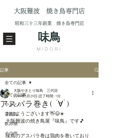
大阪難波 焼き鳥専門店
昭和三十三年創業 焼き鳥専門店
味鳥
MIDORI
記事
全ての記事
大阪やきとり味鳥 三代目
全ての記事
2019年5月29日
読了時間: 1分
アスパラ巻き( ´∀`)
やきとり
おはようございます👋😃☀️
雰囲気
大阪難波の焼き鳥屋『味鳥』です🎵
飲み物
その他
味鳥のアスパラ巻は鶏肉を巻いており