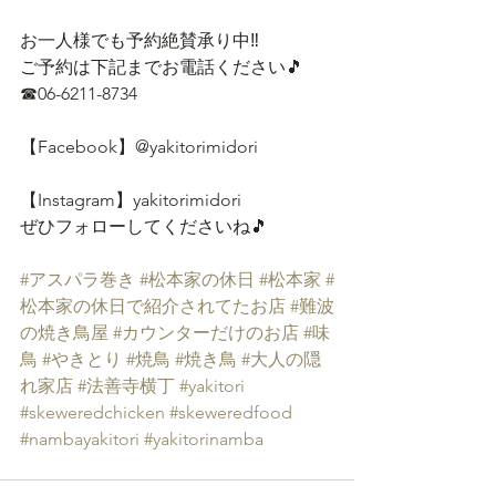
お一人様でも予約絶賛承り中‼
ご予約は下記までお電話ください🎵
☎06-6211-8734
【Facebook】@yakitorimidori
【Instagram】yakitorimidori
ぜひフォローしてくださいね🎵
#アスパラ巻き
#松本家の休日
#松本家
#
松本家の休日で紹介されてたお店
#難波
の焼き鳥屋
#カウンターだけのお店
#味
鳥
#やきとり
#焼鳥
#焼き鳥
#大人の隠
れ家店
#法善寺横丁
#yakitori
#skeweredchicken
#skeweredfood
#nambayakitori
#yakitorinamba