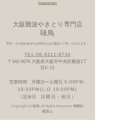
Instagram
大阪難波やきとり専門店
​味鳥
予約・その他お急ぎのお問合せはお電話にて承っております。
TEL:06-6211-8734
〒542-0076 大阪府大阪市中央区難波1丁
目5−21
営業時間 月曜日ー土曜日
5:00PM-
10:30PM(L.O 10:00PM)
（定休日
日曜日・祝日）
Copyright (c) 味鳥 All Rights Reserved. 無断転
載禁止