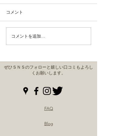
コメント
通常営業しております。
コメントを追加…
緊急事態宣言中
営業
ぜひＳＮＳのフォローと嬉しい口コミもよろし
くお願いします。
FAQ
Blog