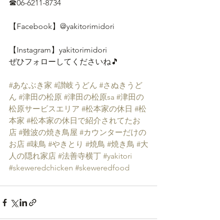
☎06-6211-8734
【Facebook】@yakitorimidori
【Instagram】yakitorimidori
ぜひフォローしてくださいね🎵
#あなぶき家
#讃岐うどん
#さぬきうど
ん
#津田の松原
#津田の松原sa
#津田の
松原サービスエリア
#松本家の休日
#松
本家
#松本家の休日で紹介されてたお
店
#難波の焼き鳥屋
#カウンターだけの
お店
#味鳥
#やきとり
#焼鳥
#焼き鳥
#大
人の隠れ家店
#法善寺横丁
#yakitori
#skeweredchicken
#skeweredfood