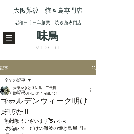
大阪難波 焼き鳥専門店
昭和三十三年創業 焼き鳥専門店
味鳥
MIDORI
記事
全ての記事
大阪やきとり味鳥 三代目
全ての記事
2019年5月7日
読了時間: 1分
ゴールデンウィーク明け
やきとり
ました‼️
雰囲気
飲み物
おはようございます👋😆✨☀️
カウンターだけの難波の焼き鳥屋『味
その他