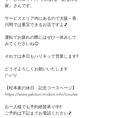
家』さんです。
サービスエリア内にあるので大阪～香
川間では重宝できるお店ですよ🎵
運転でお疲れの際にはぜひ一休みして
みてくださいね😊
それでは本日もハリキッて営業します‼️
どうぞよろしくお願いいたします
(^o^)/
【松本家の休日　記念コースページ】
https://www.yakitori-midori.info/course
お一人様でも予約絶賛承り中‼
ご予約は下記までお電話ください🎵