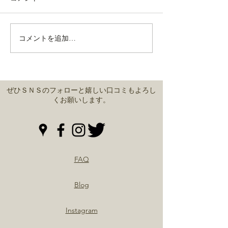
コメントを追加…
名物つくね『味鳥焼』が
プレミアムなお
好評！
週末でした(^o^)
ぜひＳＮＳのフォローと嬉しい口コミもよろし
くお願いします。
FAQ
Blog
Instagram