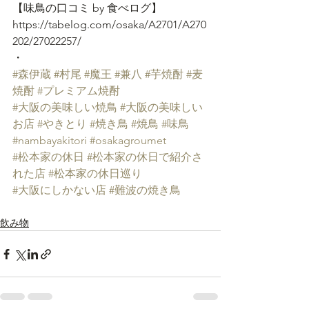
【味鳥の口コミ by 食べログ】
https://tabelog.com/osaka/A2701/A270
202/27022257/
・
#森伊蔵
#村尾
#魔王
#兼八
#芋焼酎
#麦
焼酎
#プレミアム焼酎
#大阪の美味しい焼鳥
#大阪の美味しい
お店
#やきとり
#焼き鳥
#焼鳥
#味鳥
#nambayakitori
#osakagroumet
#松本家の休日
#松本家の休日で紹介さ
れた店
#松本家の休日巡り
#大阪にしかない店
#難波の焼き鳥
飲み物