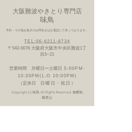
大阪難波やきとり専門店
​味鳥
予約・その他お急ぎのお問合せはお電話にて承っております。
TEL:06-6211-8734
〒542-0076 大阪府大阪市中央区難波1丁
目5−21
営業時間 月曜日ー土曜日
5:00PM-
10:30PM(L.O 10:00PM)
（定休日
日曜日・祝日）
Copyright (c) 味鳥 All Rights Reserved. 無断転
載禁止