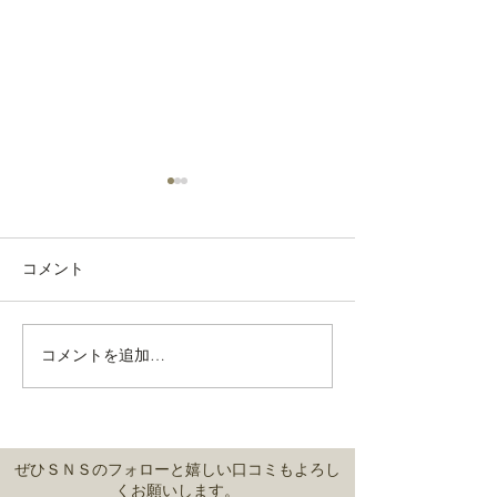
コメント
コメントを追加…
緊急事態宣言中も時短で
2021年 味鳥
営業
のお知らせ
ぜひＳＮＳのフォローと嬉しい口コミもよろし
くお願いします。