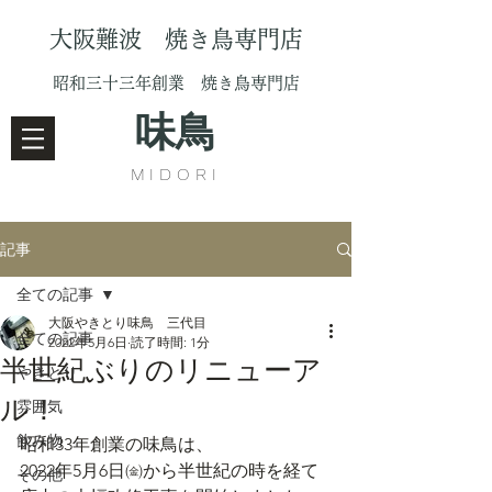
大阪難波 焼き鳥専門店
昭和三十三年創業 焼き鳥専門店
味鳥
MIDORI
記事
全ての記事
大阪やきとり味鳥 三代目
全ての記事
2022年5月6日
読了時間: 1分
半世紀ぶりのリニューア
やきとり
ル！
雰囲気
飲み物
昭和33年創業の味鳥は、
2022年5月6日㈮から半世紀の時を経て
その他