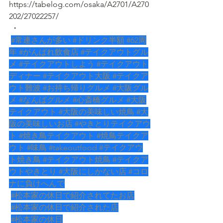
https://tabelog.com/osaka/A2701/A270
202/27022257/
 ・
#常連さんが多い
#ドリンク半額
#62周
年
#がんばれ飲食店
#テイクアウトグル
メ
#テイクアウトしよう
#テイクアウト
ディナー
#テイクアウト大阪
#テイクア
ウト難波
#お持ち帰りグルメ
#大阪グル
メ
#なんばグルメ
#心斎橋グルメ
#大阪
テイクアウト
#大阪の美味しい焼鳥
#大
阪の美味しいお店
#やきとりテイクアウ
ト
#焼き鳥テイクアウト
#焼鳥テイクア
ウト
#味鳥
#takeoutfood
#テイクアウ
ト焼き鳥
#テイクアウト焼鳥
#テイクア
ウトやきとり
#大阪にしかない店
#コロ
ナに負けへんで
#松本家の休日で紹介されてたお店
#松本家の休日で紹介された店
#松本家の休日