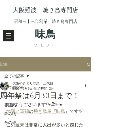
大阪難波 焼き鳥専門店
昭和三十三年創業 焼き鳥専門店
味鳥
MIDORI
記事
全ての記事
大阪やきとり味鳥 三代目
全ての記事
2020年6月8日
読了時間: 2分
周年祭は6月30日まで！
やきとり
おはようございます👋😆✨☀️
雰囲気
地鶏と軍鶏
の
焼き鳥屋
『
味鳥
』です✨
飲み物
 ・
その他
 この週末は非常に人出が多いと感じた