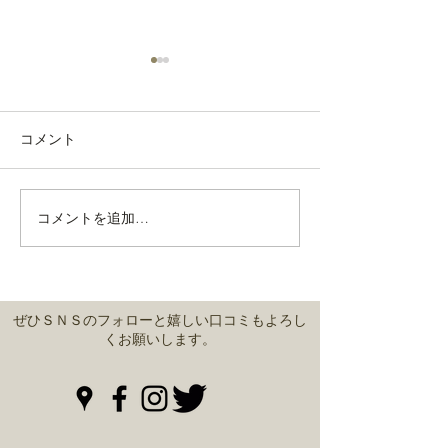
コメント
通常営業しております。
コメントを追加…
緊急事態宣言中
営業
ぜひＳＮＳのフォローと嬉しい口コミもよろし
くお願いします。