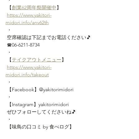
 ・
 【
創業62周年祭開催中
】
https://www.yakitori-
midori.info/anv62th
 ・
 空席確認は下記までお電話ください🎵
 ☎06-6211-8734
 ・
 【
テイクアウトメニュー
】
https://www.yakitori-
midori.info/takeout
 ・
 【Facebook】@yakitorimidori
 ・
 【Instagram】yakitorimidori
 ぜひフォローしてくださいね🎵
 ・
 【味鳥の口コミ by 食べログ】