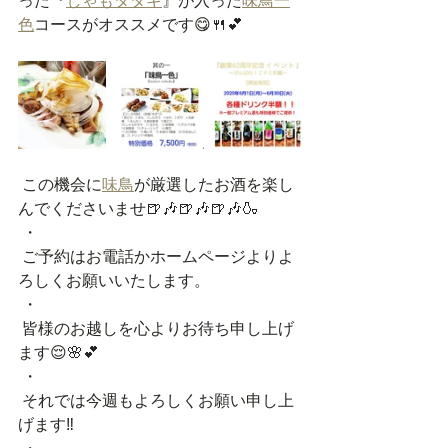
った『
しゃもタタキ
』が入った
味鳥一
色
コースがオススメです😋🍴💕
 この機会に
味鳥
が厳選したお酒を楽し
んでくださいませ🍺🎶🍺🎶🍺🎶🍶
 ・
 ご予約はお電話かホームページよりよ
ろしくお願いいたします。
 ・
 皆様のお越しを心よりお待ち申し上げ
ます😌🌸💕
 ・
 それでは今週もよろしくお願い申し上
げます‼️