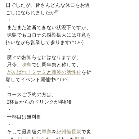
日でしたが、皆さんどんな休日をお過
ごしになられましたか⁉️
 ・
 まだまだ油断できない状況下ですが、
 味鳥でもコロナの感染拡大には注意を
払いながら営業して参ります(^O^)
 ・
 度々のお知らせにはなりますが、
 只今、
味鳥
では周年祭と称して、
がんばれ！ミナミ
と
難波の活性化
を祈
願してイベント開催中(^O^)
 ・
 コースご予約の方は、
 2杯目からのドリンクが半額‼️
 ・
 一杯目は無料‼️‼️
 ・
 そして最高級の
軍鶏
を
紀州備長炭
で炙