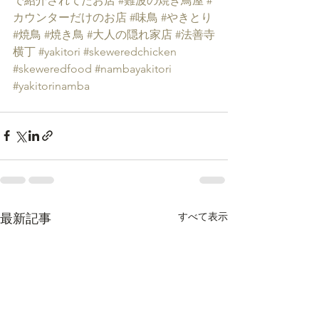
で紹介されてたお店
#難波の焼き鳥屋
#
カウンターだけのお店
#味鳥
#やきとり
#焼鳥
#焼き鳥
#大人の隠れ家店
#法善寺
横丁
#yakitori
#skeweredchicken
#skeweredfood
#nambayakitori
#yakitorinamba
すべて表示
最新記事