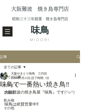
大阪難波 焼き鳥専門店
昭和三十三年創業 焼き鳥専門店
味鳥
MIDORI
記事
全ての記事
大阪やきとり味鳥 三代目
全ての記事
2019年5月23日
読了時間: 1分
味鳥で一番熱い焼き鳥‼️
やきとり
大阪難波の焼き鳥屋『味鳥』です(^o^)
雰囲気
飲み物
味鳥は絶賛営業中‼️
その他