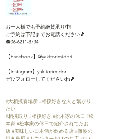
お一人様でも予約絶賛承り中‼
ご予約は下記までお電話ください🎵
☎06-6211-8734
【Facebook】@yakitorimidori
【Instagram】yakitorimidori
ぜひフォローしてくださいね🎵
#大相撲春場所
#相撲好きな人と繋がり
たい
#相撲取り
#相撲好き
#松本家の休日
#松
本家
#松本家の休日で紹介されてたお
店
#美味しい日本酒が飲める店
#難波の
焼き鳥屋
#カウンターだけのお店
#ひと