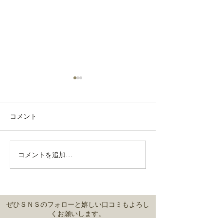
コメント
ゴボウの創作焼
コメントを追加…
自慢の厳選地鶏焼き鳥を
ぜひご賞味あれー❗
ぜひＳＮＳのフォローと嬉しい口コミもよろし
くお願いします。