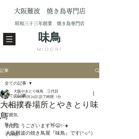
大阪難波 焼き鳥専門店
昭和三十三年創業 焼き鳥専門店
味鳥
MIDORI
記事
全ての記事
大阪やきとり味鳥 三代目
全ての記事
2019年3月26日
読了時間: 1分
大相撲春場所とやきとり味
やきとり
鳥
雰囲気
飲み物
おはようございます👋😆✨☀️
大阪難波の焼き鳥屋『味鳥』です(^o^)
その他