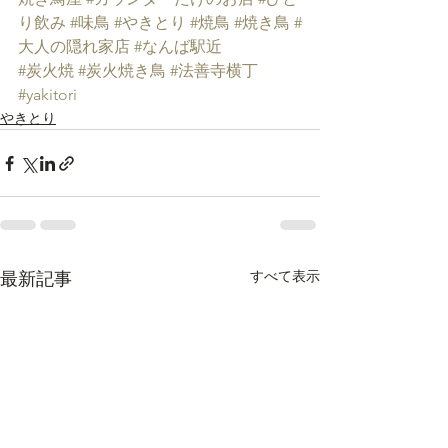
り飲み
#味鳥
#やきとり
#焼鳥
#焼き鳥
#
大人の隠れ家店
#なんば駅近
#炭火焼
#炭火焼き鳥
#法善寺横丁
#yakitori
やきとり
すべて表示
最新記事