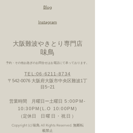
Blog
Instagram
大阪難波やきとり専門店
​味鳥
予約・その他お急ぎのお問合せはお電話にて承っております。
TEL:06-6211-8734
〒542-0076 大阪府大阪市中央区難波1丁
目5−21
営業時間 月曜日ー土曜日
5:00PM-
10:30PM(L.O 10:00PM)
（定休日
日曜日・祝日）
Copyright (c) 味鳥 All Rights Reserved. 無断転
載禁止