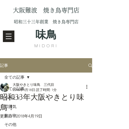
大阪難波 焼き鳥専門店
昭和三十三年創業 焼き鳥専門店
味鳥
MIDORI
記事
全ての記事
大阪やきとり味鳥 三代目
全ての記事
2018年4月18日
読了時間: 1分
昭和33年大阪やきとり味
やきとり
鳥！
雰囲気
飲み物
更新日：
2018年4月19日
その他