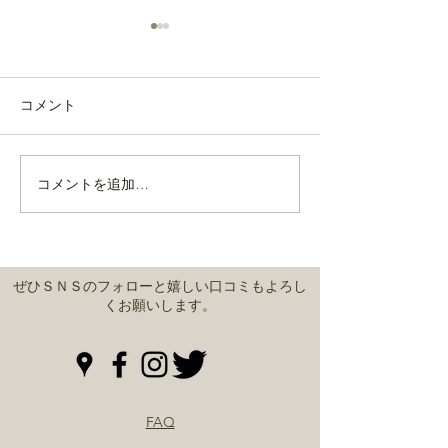
コメント
通常営業しております。
コメントを追加…
緊急事態宣言中
営業
ぜひＳＮＳのフォローと嬉しい口コミもよろし
くお願いします。
FAQ