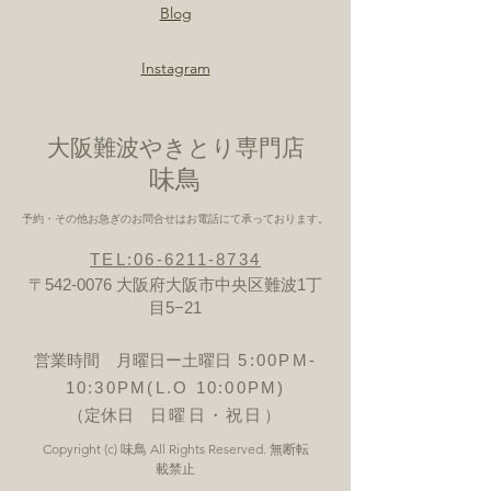
Blog
Instagram
大阪難波やきとり専門店
​味鳥
予約・その他お急ぎのお問合せはお電話にて承っております。
TEL:06-6211-8734
〒542-0076 大阪府大阪市中央区難波1丁
目5−21
営業時間 月曜日ー土曜日
5:00PM-
10:30PM(L.O 10:00PM)
（定休日
日曜日・祝日）
Copyright (c) 味鳥 All Rights Reserved. 無断転
載禁止