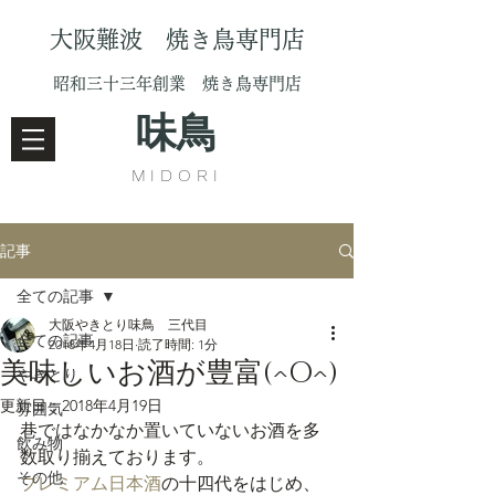
大阪難波 焼き鳥専門店
昭和三十三年創業 焼き鳥専門店
味鳥
MIDORI
記事
全ての記事
大阪やきとり味鳥 三代目
全ての記事
2018年4月18日
読了時間: 1分
美味しいお酒が豊富(^O^)
やきとり
更新日：
2018年4月19日
雰囲気
巷ではなかなか置いていないお酒を多
飲み物
数取り揃えております。
その他
プレミアム日本酒
の十四代をはじめ、