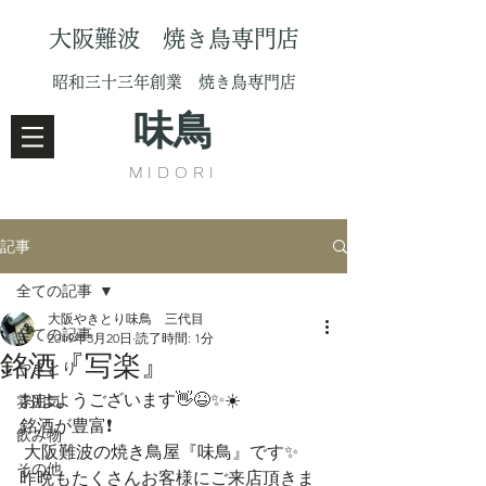
大阪難波 焼き鳥専門店
昭和三十三年創業 焼き鳥専門店
味鳥
MIDORI
記事
全ての記事
大阪やきとり味鳥 三代目
全ての記事
2019年3月20日
読了時間: 1分
銘酒『写楽』
やきとり
おはようございます👋😆✨☀️
雰囲気
銘酒が豊富❗
飲み物
 大阪難波の焼き鳥屋『味鳥』です✨
その他
昨晩もたくさんお客様にご来店頂きま