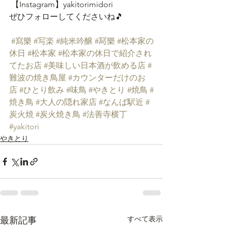
 【Instagram】yakitorimidori
ぜひフォローしてくださいね🎵
#寫樂
#写楽
#純米吟醸
#冩樂
#松本家の
休日
#松本家
#松本家の休日で紹介され
てたお店
#美味しい日本酒が飲める店
#
難波の焼き鳥屋
#カウンターだけのお
店
#ひとり飲み
#味鳥
#やきとり
#焼鳥
#
焼き鳥
#大人の隠れ家店
#なんば駅近
#
炭火焼
#炭火焼き鳥
#法善寺横丁
#yakitori
やきとり
すべて表示
最新記事