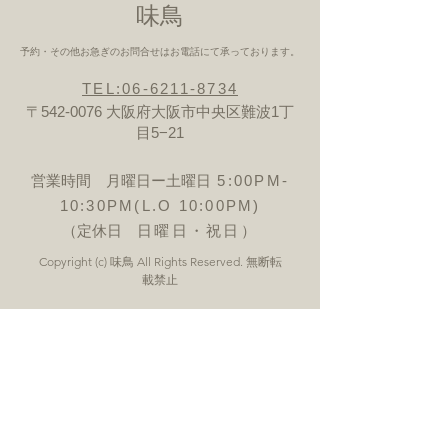
​味鳥
予約・その他お急ぎのお問合せはお電話にて承っております。
TEL:06-6211-8734
〒542-0076 大阪府大阪市中央区難波1丁
目5−21
営業時間 月曜日ー土曜日
5:00PM-
10:30PM(L.O 10:00PM)
（定休日
日曜日・祝日）
Copyright (c) 味鳥 All Rights Reserved. 無断転
載禁止