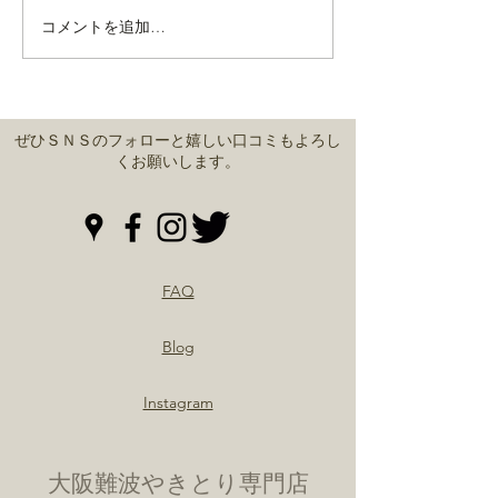
ゴボウの創作焼
コメントを追加…
自慢の厳選地鶏焼き鳥を
ぜひご賞味あれー❗
ぜひＳＮＳのフォローと嬉しい口コミもよろし
くお願いします。
FAQ
Blog
Instagram
大阪難波やきとり専門店