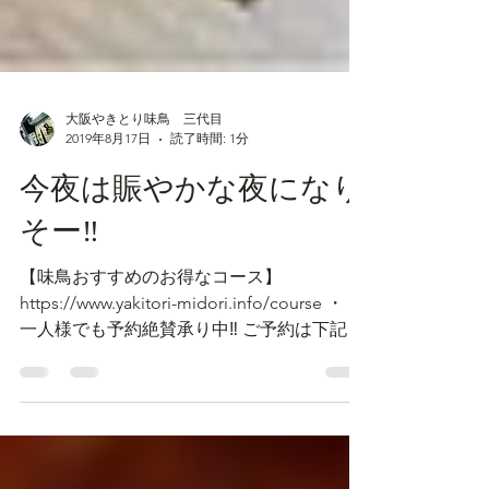
大阪やきとり味鳥 三代目
2019年8月17日
読了時間: 1分
今夜は賑やかな夜になり
そー‼️
【味鳥おすすめのお得なコース】
https://www.yakitori-midori.info/course ・ お
一人様でも予約絶賛承り中‼ ご予約は下記ま
でお電話ください🎵 ☎06-6211-8734 ・ 【夏
期休暇のお知らせ】...