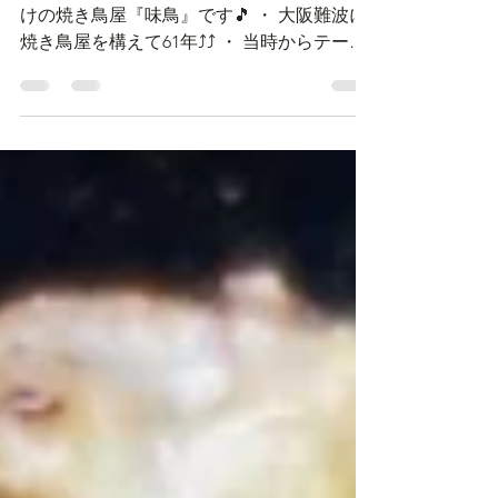
隠れ家
おはようございます👋😆✨☀️ カウンターだ
けの焼き鳥屋『味鳥』です🎵 ・ 大阪難波に
焼き鳥屋を構えて61年⤴️⤴️ ・ 当時からテーブ
ル席はございません。 ・ カウンター越しに
お客さんとお話しながら 美味しい焼き鳥と
お酒を楽しんでいただけるのが味鳥の魅力で
す😆⤴️�...