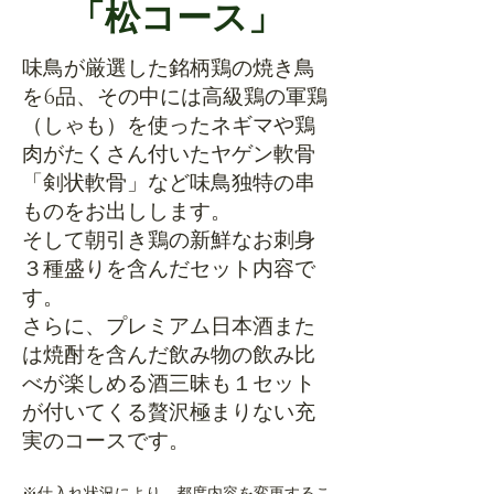
「松コース」
味鳥が厳選した銘柄鶏の焼き鳥
を6品、その中には高級鶏の軍鶏
（しゃも）を使ったネギマや鶏
肉がたくさん付いたヤゲン軟骨
「剣状軟骨」など味鳥独特の串
ものをお出しします。
そして朝引き鶏の新鮮なお刺身
３種盛りを含んだセット内容で
す。
さらに、プレミアム日本酒また
は焼酎を含んだ飲み物の飲み比
べが楽しめる酒三昧も１セット
が付いてくる贅沢極まりない充
実のコースです。
​※仕入れ状況により、都度内容を変更するこ