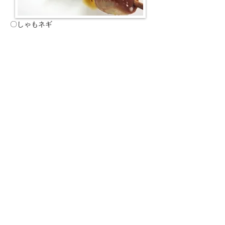
〇しゃもネギ
〇アスパラ巻
味鳥のベーシックな焼き鳥を
​お酒の肴にお楽しみください
​梅コース限定価格
4,800
円