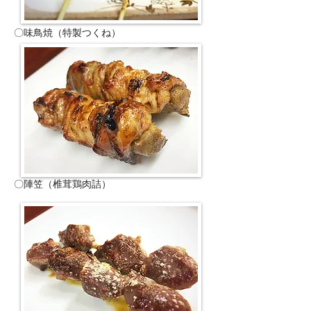
〇味鳥焼（特製つくね）
〇陣笠（椎茸鶏肉詰）