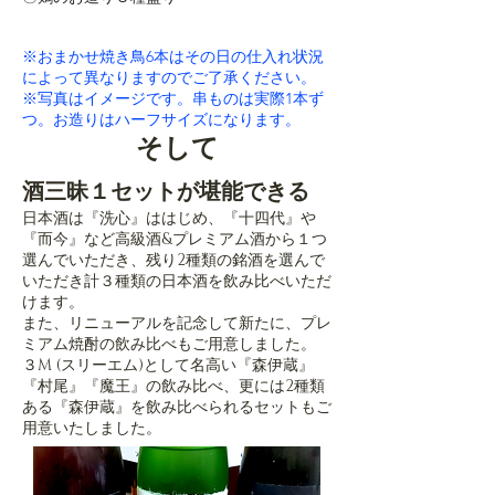
※おまかせ焼き鳥6本はその日の仕入れ状況
によって異なりますのでご了承ください。
​※写真はイメージです。串ものは実際1本ず
つ。お造りはハーフサイズになります。
​そして
酒三昧１セットが堪能できる
日本酒は『洗心』ははじめ、『十四代』や
『而今』など高級酒&プレミアム酒から１つ
選んでいただき、残り2種類の銘酒を選んで
いただき計３種類の日本酒を飲み比べいただ
けます。
また、リニューアルを記念して新たに、
プレ
ミアム焼酎の飲み比べもご用意しました。
３M (スリーエム)として名高い『森伊蔵』
『村尾』『魔王』の飲み比べ、更には2種類
ある『森伊蔵』を飲み比べられるセットもご
用意いたしました。