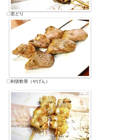
〇若どり
〇剣状軟骨（やげん）