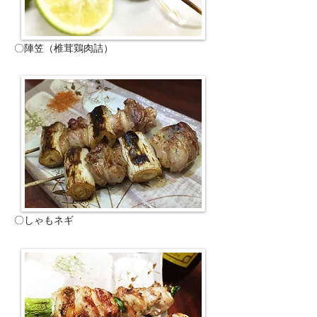
〇陣笠（椎茸鶏肉詰）
〇しゃもネギ