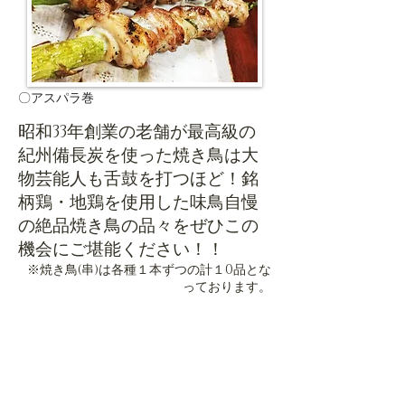
〇アスパラ巻
昭和33年創業の老舗が最高級の
紀州備長炭を使った焼き鳥は大
物芸能人も舌鼓を打つほど！銘
柄鶏・地鶏を使用した味鳥自慢
の絶品焼き鳥の品々をぜひこの
機会にご堪能ください！！
※焼き鳥(串)は各種１本ずつの計１0
品とな
っております。
大物芸能人が舌鼓を打つ
肉付き特大軟骨と軍鶏のネギマなどを含む全10品
​竹コース限定価格