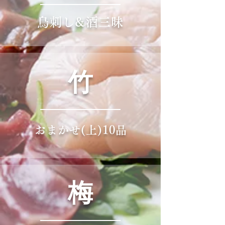
鳥刺し&酒三昧
竹
おまかせ(上)10品
梅