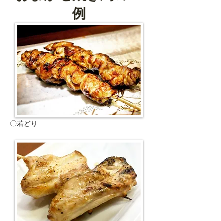
例
〇若どり