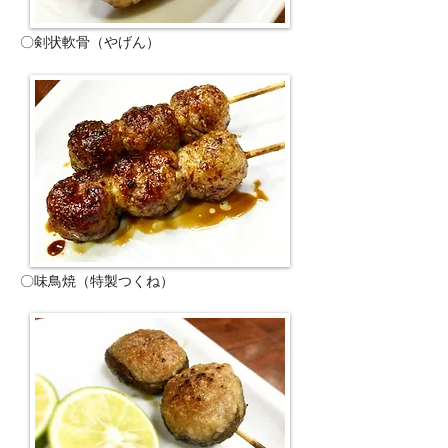
〇剣状軟骨（やげん）
〇味鳥焼（特製つくね）