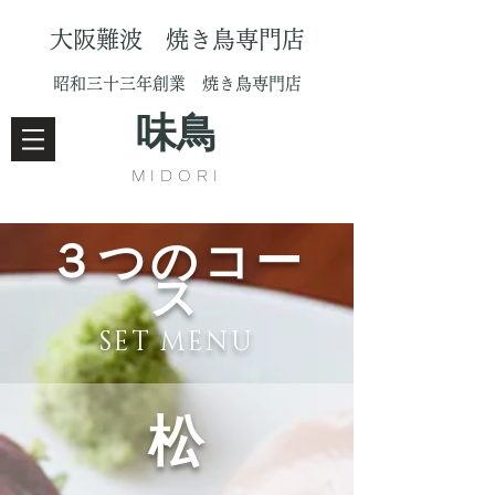
大阪難波 焼き鳥専門店
昭和三十三年創業 焼き鳥専門店
味鳥
MIDORI
３つのコー
ス
​SET MENU
松