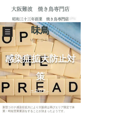
大阪難波 焼き鳥専門店
ENG
/JPN
昭和三十三年創業 焼き鳥専門店
味鳥
MIDORI
感染症拡大防止対
策
～コロナに負けへんで！～
​新型コロナ感染症拡大により大阪府は再びエリア限定で休
業・時短営業要請をすることが決まったようです。