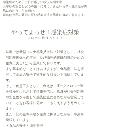
感染症のため日に日に厳しい状況が増す中、
お客様の安全と安心を第一に考え、またいち早く感染症が終
息に向かうことを願い、
味鳥は今回の要請に従い感染症拡大防止に努めて参ります。
やってまっせ！感染症対策
～コロナに負けへんで！～
味鳥では新型コロナ感染拡大防止対策として、社会
的距離確保への留意、及び物理的接触削減のための
創意工夫しながら営業しております。
まず基本的なことではありますが、食品衛生法を遵
守して食品の安全で衛生的な取扱いを徹底していま
す。
そして創意工夫として、例えば、ITテクノロジー等
を積極的に活用して情報発信し、店舗が社会的距離
や安全性を考慮して感染防止に努めながら営業して
いることをお客様に分かってもらえるよう努めてい
ます。
また下記の基本事項を確実に押さえながら、事業を
継続しています。
・食品の安全と衛生管理