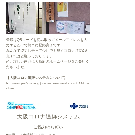
登録はQRコードを読み取ってメールアドレスを入
力するだけで簡単に登録完了です。
みんなで協力し合って少しでも早くコロナ収束&終
息すればと願っております。
尚、詳しい内容は大阪府のホームページをご参照く
ださいませ。
【大阪コロナ追跡システムについて】
http://www.pref.osaka.lg.jp/smart_somu/osaka_covid19/inde
x.html
大阪コロナ追跡システム
ご協力のお願い