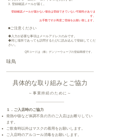
3. 登録確認メールが届く。
登録確認メールが届かない場合は登録できていない可能性がありま
す。
お手数ですが再度ご登録をお願い致します。
■ご注意ください
◆入力が必要な事項はメールアドレスのみです。
◆同じ場所であっても訪問するたびに読み込んで登録してくだ
さい。
QRコードは（株）デンソーウェーブの登録商標です。
​味鳥
具体的な取り組みとご協力
～事業持続のために～
１．ご入店時のご協力
発熱や咳など体調不良の方のご入店はお断りしてい
ます。
ご飲食時以外はマスクの着用をお願いします。
ご入店時のアルコール消毒をお願いします。