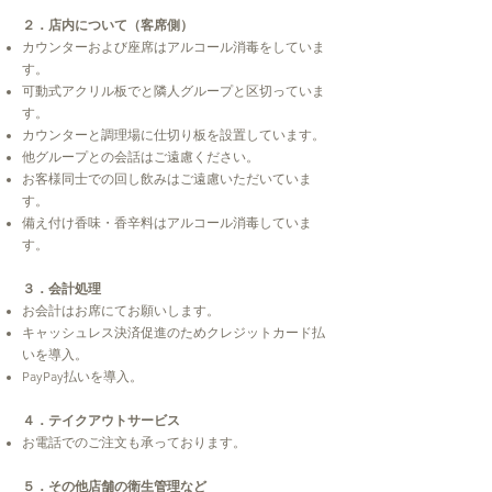
２．店内について（客席側）
​カウンターおよび座席はアルコール消毒をしていま
す。
可動式アクリル板でと隣人グループと区切っていま
す。
カウンターと調理場に仕切り板を設置しています。
他グループとの会話はご遠慮ください。
お客様同士での回し飲みはご遠慮いただいていま
す。
備え付け香味・香辛料はアルコール消毒していま
す。
３．会計処理
お会計はお席にてお願いします。
キャッシュレス決済促進のためクレジットカード払
いを導入。
​PayPay払いを導入。
４．テイクアウトサービス
お電話でのご注文も承っております。
５．その他店舗の衛生管理など