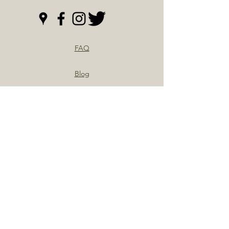
FAQ
Blog
Instagram
大阪難波やきとり専門店
​味鳥
予約・その他お急ぎのお問合せはお電話にて承っております。
TEL:06-6211-8734
〒542-0076 大阪府大阪市中央区難波1丁
目5−21