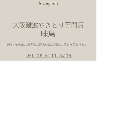
Blog
Instagram
大阪難波やきとり専門店
​味鳥
予約・その他お急ぎのお問合せはお電話にて承っております。
TEL:06-6211-8734
〒542-0076 大阪府大阪市中央区難波1丁
目5−21
営業時間 月曜日ー土曜日
5:00PM-
10:30PM(L.O 10:00PM)
（定休日
日曜日・祝日）
Copyright (c) 味鳥 All Rights Reserved. 無断転
載禁止