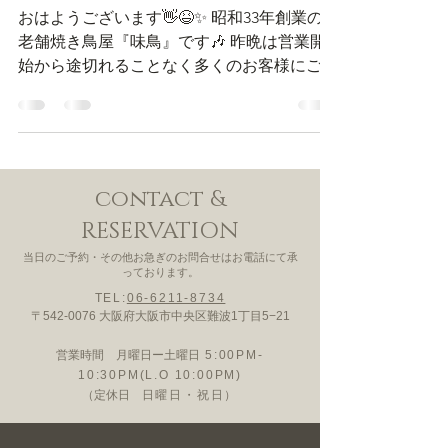
タレ
おはようございます👋😆✨ 昭和33年創業の
老舗焼き鳥屋『味鳥』です🎶 昨晩は営業開
始から途切れることなく多くのお客様にご来
店いただきました(^-^)v ご来店誠にありがと
うございました‼️ 味鳥では半世紀以上続く秘
伝の継ぎ足しタレを使用しています。...
contact &
RESERVATION
当日のご予約・その他お急ぎのお問合せはお電話にて承
っております。
TEL:
06-6211-8734
〒542-0076 大阪府大阪市中央区難波1丁目5−21
営業時間 月曜日ー土曜日
5:00PM-
10:30PM(L.O 10:00PM)
（定休日
日曜日・祝日）