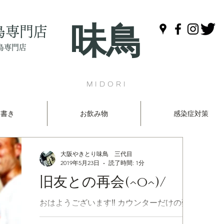
味鳥
鳥専門店
鳥専門店
MIDORI
品書き
お飲み物
感染症対策
大阪やきとり味鳥 三代目
2019年5月23日
読了時間: 1分
旧友との再会(^o^)/
おはようございます‼️ カウンターだけの難波
の焼き鳥屋『味鳥』です(^o^) 昨晩は一昔