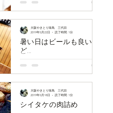
前、東京で勤めてたときの戦友タマちゃんが
味鳥に遊びに来てくれました😆⤴️💓 サプライ
ズ的に突然の来店でホントに嬉しい夜となり
ました(^-^)v 森伊蔵『極上の一滴』を飲みな
がら...
大阪やきとり味鳥 三代目
2019年5月22日
読了時間: 1分
暑い日はビールも良いけ
ど…
おはようございます👋😆✨☀️ 昭和33年創業‼️
難波の焼き鳥屋『味鳥』です🎵 今週はかな
り日本酒率が高くなってます🍶 その中でも
『くどき上手』が人気‼ すっきりした中にし
っかりと日本酒らしい風味が広がります😌🌸
大阪やきとり味鳥 三代目
本日も暑い一日になりそうです☀️😵💦...
2019年5月18日
読了時間: 1分
シイタケの肉詰め