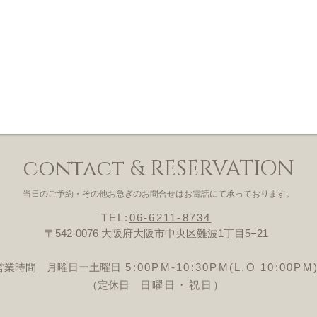
contact & RESERVATION
当日のご予約・その他お急ぎのお問合せはお電話にて承っております。
TEL:
06-6211-8734
〒542-0076 大阪府大阪市中央区難波1丁目5−21
営業時間 月曜日ー土曜日
5:00PM-10:30PM(L.O 10:00PM
（定休日
日曜日・祝日）