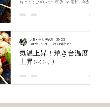
おはようございます👋😆✨☀️ 昭和33年創業✨
難波の焼き鳥屋『味鳥』です✨ 昨晩も多数ご
来店くださいまして誠にありがとうございま
した😉👍🎶 最近よく出るシイタケの肉詰め
『陣笠』。 紀州備長炭で焼き上げた陣笠は
口の中で シイタケのお出汁と肉汁が湧き出
て...
大阪やきとり味鳥 三代目
2019年5月17日
読了時間: 1分
気温上昇！焼き台温度も
上昇(^o^;)
おはようございます👋😃☀️ カウンターだけ
の大人の隠れ家『味鳥』です🎵 真夏並みの
暑さを感じる今日この頃、 皆さまどうお過
ごしでしょうか⁉️ 気温の上昇と共に、味鳥の
焼き台周辺の 温度も急上昇中です🔥🔥🔥 昨
晩も味鳥特製のヤゲンナンコツ『剣状軟骨』
がよく出ました...