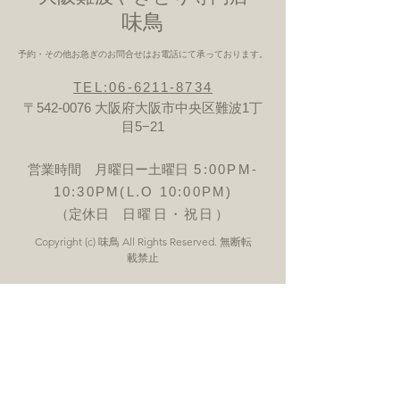
​味鳥
予約・その他お急ぎのお問合せはお電話にて承っております。
TEL:06-6211-8734
〒542-0076 大阪府大阪市中央区難波1丁
目5−21
営業時間 月曜日ー土曜日
5:00PM-
10:30PM(L.O 10:00PM)
（定休日
日曜日・祝日）
Copyright (c) 味鳥 All Rights Reserved. 無断転
載禁止