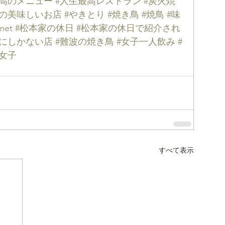
至高のメニュー
#人生最高レストラン
#炭火焼
阪の美味しいお店
#やきとり
#焼き鳥
#焼鳥
#味
met
#松本家の休日
#松本家の休日で紹介され
阪にしかない店
#難波の焼き鳥
#女子一人飲み
#
女子
すべて表示