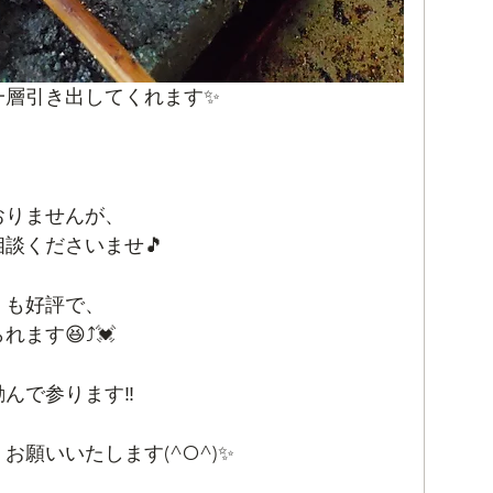
一層引き出してくれます✨
おりませんが、
談くださいませ🎵
』も好評で、
す😆⤴️💓
んで参ります‼️
願いいたします(^O^)✨