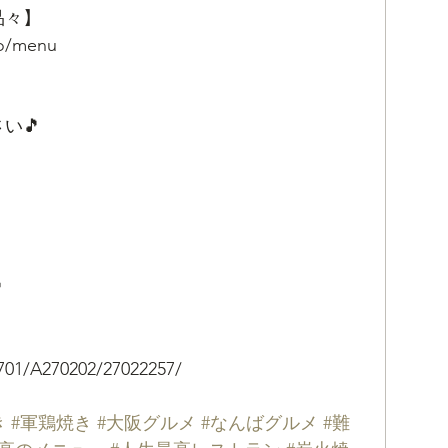
品々】
fo/menu
い🎵

701/A270202/27022257/
き
#軍鶏焼き
#大阪グルメ
#なんばグルメ
#難