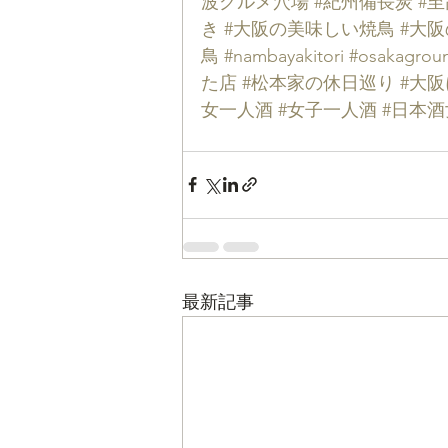
波グルメ穴場
#紀州備長炭
#
き
#大阪の美味しい焼鳥
#大
鳥
#nambayakitori
#osakagrou
た店
#松本家の休日巡り
#大
女一人酒
#女子一人酒
#日本酒
最新記事