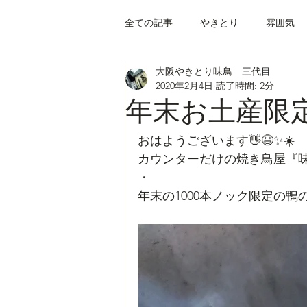
全ての記事
やきとり
雰囲気
大阪やきとり味鳥 三代目
2020年2月4日
読了時間: 2分
年末お土産限
おはようございます👋😆✨☀️
カウンターだけの焼き鳥屋『味鳥
・
年末の1000本ノック限定の鴨