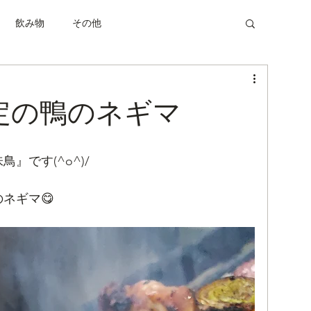
飲み物
その他
定の鴨のネギマ
』です(^o^)/
のネギマ😋