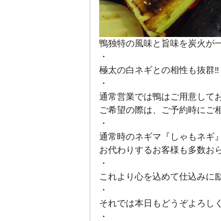
鴨独特の風味と旨味を炭火が
・
極太の白ネギとの相性も抜群‼️
・
通常営業では鴨はご用意して
ご希望の際は、ご予約時にご相
・
通常時のネギマ『しゃもネギ
お代わりするお客様も多数おられま
・
これより心を込めて仕込みに励
・
それでは本日もどうぞよろしくお
・